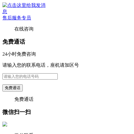
售后服务专员
在线咨询
免费通话
24小时免费咨询
请输入您的联系电话，座机请加区号
免费通话
免费通话
微信扫一扫