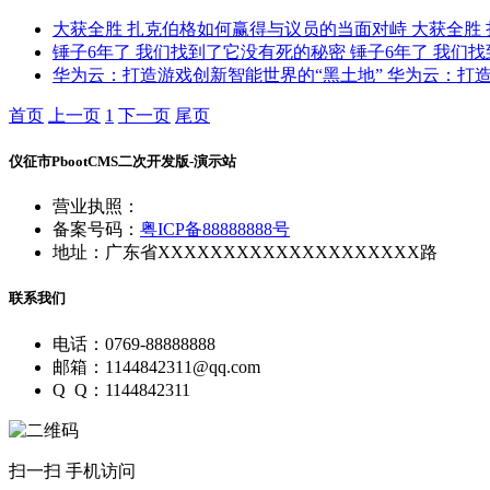
大获全胜 扎克伯格如何赢得与议员的当面对峙
大获全胜 
锤子6年了 我们找到了它没有死的秘密
锤子6年了 我们找到
华为云：打造游戏创新智能世界的“黑土地”
华为云：打造游
首页
上一页
1
下一页
尾页
仪征市PbootCMS二次开发版-演示站
营业执照：
备案号码：
粤ICP备88888888号
地址：广东省XXXXXXXXXXXXXXXXXXXX路
联系我们
电话：0769-88888888
邮箱：1144842311@qq.com
Q Q：1144842311
扫一扫 手机访问