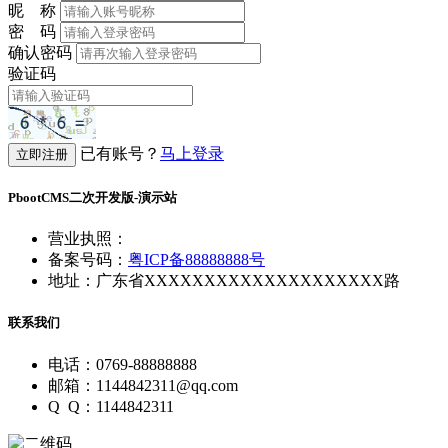
昵 称
密 码
确认密码
验证码
已有账号？
马上登录
立即注册
PbootCMS二次开发版-演示站
营业执照：
备案号码：
粤ICP备88888888号
地址：广东省XXXXXXXXXXXXXXXXXXXX路
联系我们
电话：0769-88888888
邮箱：1144842311@qq.com
Q Q：1144842311