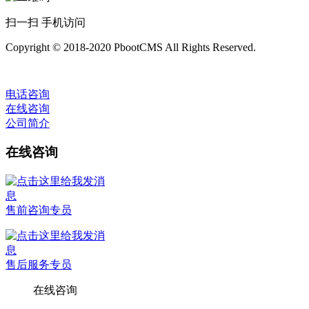
扫一扫 手机访问
Copyright © 2018-2020 PbootCMS All Rights Reserved.
电话咨询
在线咨询
公司简介
在线咨询
售前咨询专员
售后服务专员
在线咨询