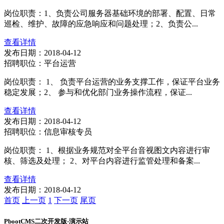
岗位职责：1、负责公司服务器基础环境的部署、配置、日常
巡检、维护、故障的应急响应和问题处理；2、负责公...
查看详情
发布日期：2018-04-12
招聘职位：平台运营
岗位职责： 1、 负责平台运营的业务支撑工作，保证平台业务
稳定发展；2、 参与和优化部门业务操作流程，保证...
查看详情
发布日期：2018-04-12
招聘职位：信息审核专员
岗位职责： 1、根据业务规范对全平台音视图文内容进行审
核、筛选及处理； 2、对平台内容进行监管处理和备案...
查看详情
发布日期：2018-04-12
首页
上一页
1
下一页
尾页
PbootCMS二次开发版-演示站