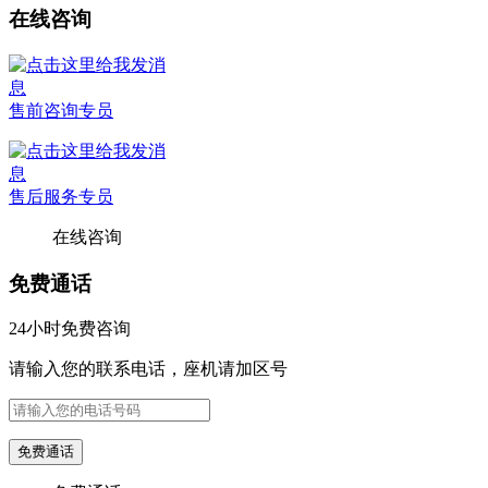
在线咨询
售前咨询专员
售后服务专员
在线咨询
免费通话
24小时免费咨询
请输入您的联系电话，座机请加区号
免费通话