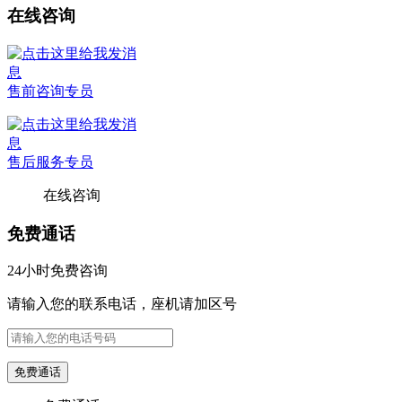
在线咨询
售前咨询专员
售后服务专员
在线咨询
免费通话
24小时免费咨询
请输入您的联系电话，座机请加区号
免费通话