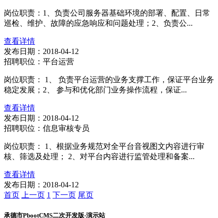
岗位职责：1、负责公司服务器基础环境的部署、配置、日常
巡检、维护、故障的应急响应和问题处理；2、负责公...
查看详情
发布日期：2018-04-12
招聘职位：平台运营
岗位职责： 1、 负责平台运营的业务支撑工作，保证平台业务
稳定发展；2、 参与和优化部门业务操作流程，保证...
查看详情
发布日期：2018-04-12
招聘职位：信息审核专员
岗位职责： 1、根据业务规范对全平台音视图文内容进行审
核、筛选及处理； 2、对平台内容进行监管处理和备案...
查看详情
发布日期：2018-04-12
首页
上一页
1
下一页
尾页
承德市PbootCMS二次开发版-演示站