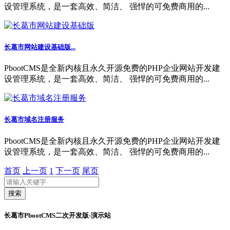
设管理系统，是一套高效、简洁、 强悍的可免费商用的...
长葛市网站建设基础版...
PbootCMS是全新内核且永久开源免费的PHP企业网站开发建
设管理系统，是一套高效、简洁、 强悍的可免费商用的...
长葛市域名注册服务
PbootCMS是全新内核且永久开源免费的PHP企业网站开发建
设管理系统，是一套高效、简洁、 强悍的可免费商用的...
首页
上一页
1
下一页
尾页
搜索
长葛市PbootCMS二次开发版-演示站