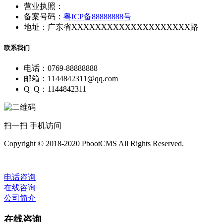
营业执照：
备案号码：
粤ICP备88888888号
地址：广东省XXXXXXXXXXXXXXXXXXXX路
联系我们
电话：0769-88888888
邮箱：1144842311@qq.com
Q Q：1144842311
扫一扫 手机访问
Copyright © 2018-2020 PbootCMS All Rights Reserved.
电话咨询
在线咨询
公司简介
在线咨询