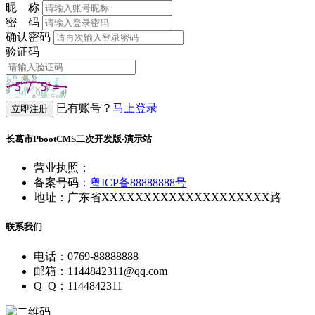
昵 称
密 码
确认密码
验证码
已有账号？
马上登录
立即注册
长葛市PbootCMS二次开发版-演示站
营业执照：
备案号码：
粤ICP备88888888号
地址：广东省XXXXXXXXXXXXXXXXXXXX路
联系我们
电话：0769-88888888
邮箱：1144842311@qq.com
Q Q：1144842311