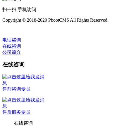
扫一扫 手机访问
Copyright © 2018-2020 PbootCMS All Rights Reserved.
电话咨询
在线咨询
公司简介
在线咨询
售前咨询专员
售后服务专员
在线咨询