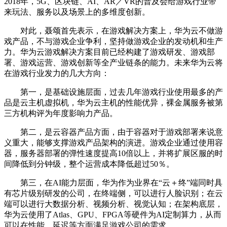
2018年，5G、区块链、AI、AR／VR的普及会给游戏行业带
来玩法、服务以及场景上的多维度创新。
对此，聂颂首先表示，在游戏解决方案上，
华为云
不做游
戏产品，不与游戏企业争利，坚持做游戏企业的发动机和生产
力。华为云游戏解决方案目前已经构建了游戏研发、游戏部
署、游戏运营、游戏创新等全产业链条的能力。未来华为云将
在游戏行业发力的几大方向：
第一，是基础设施层面，过去几年游戏行业使用最多的产
品是云主机虚拟机，华为云主机的性能优异，裸金属服务被第
三方机构评为年度影响力产品。
第二，是云容器产品方面，由于容器对于游戏部署来说意
义重大，能够支撑游戏产品架构的演进。游戏企业通过使用容
器，服务器部署的弹性速度提高10倍以上，并将扩展区服的时
间降低到分钟级，整个运营成本降低超过50％。
第三，在AI能力层面，华为作为业界在“云＋终”端同时具
有芯片级别研发的公司，在终端侧，可以进行人脸识别；在云
端可以进行大数据分析、视频分析、视觉认知；在架构底层，
华为云使用了Atlas、GPU、FPGA等硬件为AI定制算力，从而
可以在性能、延迟等方面满足游戏公司的需求。