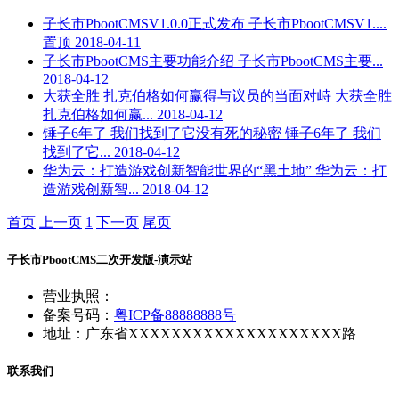
子长市PbootCMSV1.0.0正式发布
子长市PbootCMSV1....
置顶
2018-04-11
子长市PbootCMS主要功能介绍
子长市PbootCMS主要...
2018-04-12
大获全胜 扎克伯格如何赢得与议员的当面对峙
大获全胜
扎克伯格如何赢...
2018-04-12
锤子6年了 我们找到了它没有死的秘密
锤子6年了 我们
找到了它...
2018-04-12
华为云：打造游戏创新智能世界的“黑土地”
华为云：打
造游戏创新智...
2018-04-12
首页
上一页
1
下一页
尾页
子长市PbootCMS二次开发版-演示站
营业执照：
备案号码：
粤ICP备88888888号
地址：广东省XXXXXXXXXXXXXXXXXXXX路
联系我们