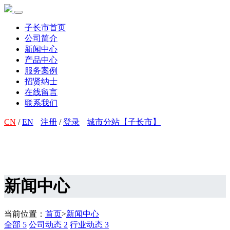
子长市首页
公司简介
新闻中心
产品中心
服务案例
招贤纳士
在线留言
联系我们
CN
/
EN
注册
/
登录
城市分站【子长市】
新闻中心
当前位置：
首页
>
新闻中心
全部
5
公司动态
2
行业动态
3