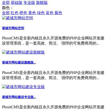
全部
基础版
专业版
旗舰版
颜色：
全部
红色
橙色
黄色
绿色
蓝色
紫色
诸城市网站空间
PbootCMS是全新内核且永久开源免费的PHP企业网站开发建
设管理系统，是一套高效、简洁、 强悍的可免费商用的...
诸城市网站建设旗舰版...
PbootCMS是全新内核且永久开源免费的PHP企业网站开发建
设管理系统，是一套高效、简洁、 强悍的可免费商用的...
诸城市网站建设专业版...
PbootCMS是全新内核且永久开源免费的PHP企业网站开发建