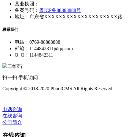
营业执照：
备案号码：
粤ICP备88888888号
地址：广东省XXXXXXXXXXXXXXXXXXXX路
联系我们
电话：0769-88888888
邮箱：1144842311@qq.com
Q Q：1144842311
扫一扫 手机访问
Copyright © 2018-2020 PbootCMS All Rights Reserved.
电话咨询
在线咨询
公司简介
在线咨询