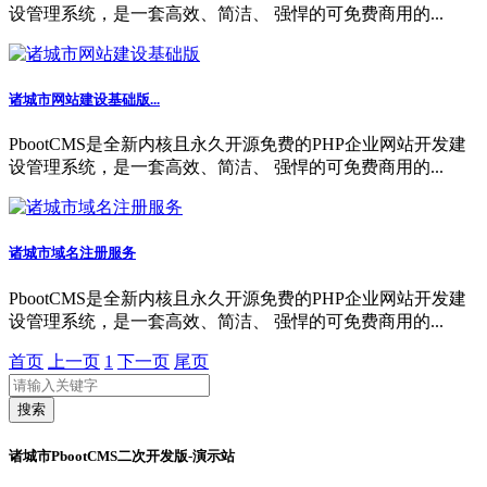
设管理系统，是一套高效、简洁、 强悍的可免费商用的...
诸城市网站建设基础版...
PbootCMS是全新内核且永久开源免费的PHP企业网站开发建
设管理系统，是一套高效、简洁、 强悍的可免费商用的...
诸城市域名注册服务
PbootCMS是全新内核且永久开源免费的PHP企业网站开发建
设管理系统，是一套高效、简洁、 强悍的可免费商用的...
首页
上一页
1
下一页
尾页
搜索
诸城市PbootCMS二次开发版-演示站