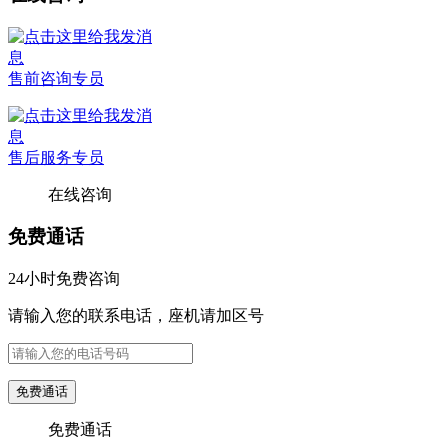
售前咨询专员
售后服务专员
在线咨询
免费通话
24小时免费咨询
请输入您的联系电话，座机请加区号
免费通话
免费通话