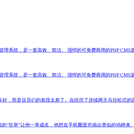
系统，是一套高效、简洁、 强悍的可免费商用的PHP CMS源码，能够满
系统，是一套高效、简洁、 强悍的可免费商用的PHP CMS源码，能够满
，而是议员们的表现太差了。在经历了连续两天马拉松式的国会议员“..
举”让他一举成名，他想在手机圈里也搞出类似的动静来。这似... 