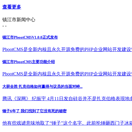
查看更多
镇江市新闻中心
- -
镇江市PbootCMSV1.0.0正式发布
PbootCMS是全新内核且永久开源免费的PHP企业网站开发建设管理
镇江市PbootCMS主要功能介绍
PbootCMS是全新内核且永久开源免费的PHP企业网站开发建设管理
大获全胜 扎克伯格如何赢得与议员的当面对峙...
腾讯《深网》 纪振宇 4月11日发自硅谷并不是扎克伯格表现地多好
锤子6年了 我们找到了它没有死的秘密
他有些戏谑意味地取了“锤子”这个名字。此前抡锤砸西门子冰箱的“壮