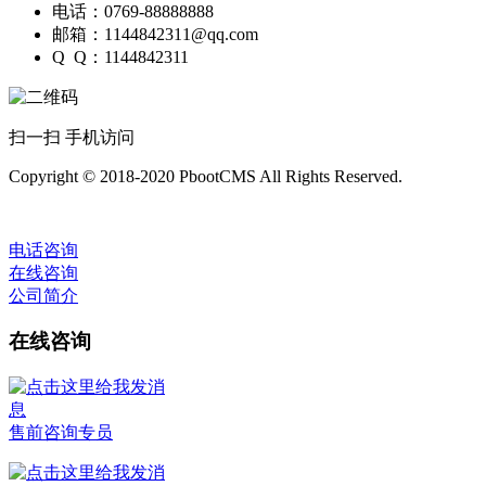
电话：0769-88888888
邮箱：1144842311@qq.com
Q Q：1144842311
扫一扫 手机访问
Copyright © 2018-2020 PbootCMS All Rights Reserved.
电话咨询
在线咨询
公司简介
在线咨询
售前咨询专员