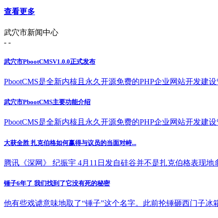
查看更多
武穴市新闻中心
- -
武穴市PbootCMSV1.0.0正式发布
PbootCMS是全新内核且永久开源免费的PHP企业网站开发建设管理
武穴市PbootCMS主要功能介绍
PbootCMS是全新内核且永久开源免费的PHP企业网站开发建设管理
大获全胜 扎克伯格如何赢得与议员的当面对峙...
腾讯《深网》 纪振宇 4月11日发自硅谷并不是扎克伯格表现地多好
锤子6年了 我们找到了它没有死的秘密
他有些戏谑意味地取了“锤子”这个名字。此前抡锤砸西门子冰箱的“壮