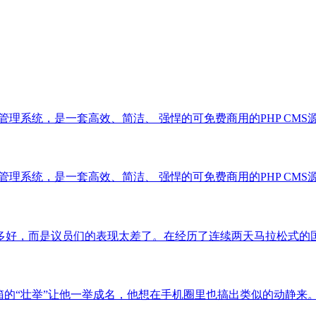
系统，是一套高效、简洁、 强悍的可免费商用的PHP CMS源码，能够满
系统，是一套高效、简洁、 强悍的可免费商用的PHP CMS源码，能够满
，而是议员们的表现太差了。在经历了连续两天马拉松式的国会议员“..
举”让他一举成名，他想在手机圈里也搞出类似的动静来。这似... 