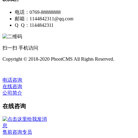
电话：0769-88888888
邮箱：1144842311@qq.com
Q Q：1144842311
扫一扫 手机访问
Copyright © 2018-2020 PbootCMS All Rights Reserved.
电话咨询
在线咨询
公司简介
在线咨询
售前咨询专员