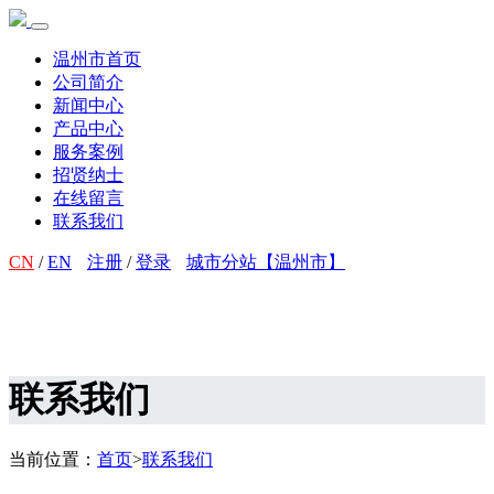
温州市首页
公司简介
新闻中心
产品中心
服务案例
招贤纳士
在线留言
联系我们
CN
/
EN
注册
/
登录
城市分站【温州市】
联系我们
当前位置：
首页
>
联系我们