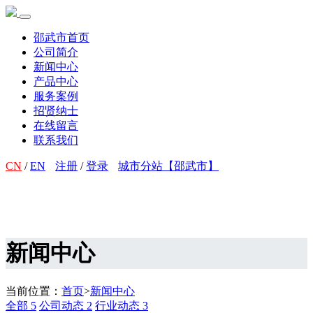
邵武市首页
公司简介
新闻中心
产品中心
服务案例
招贤纳士
在线留言
联系我们
CN
/
EN
注册
/
登录
城市分站【邵武市】
新闻中心
当前位置：
首页
>
新闻中心
全部
5
公司动态
2
行业动态
3