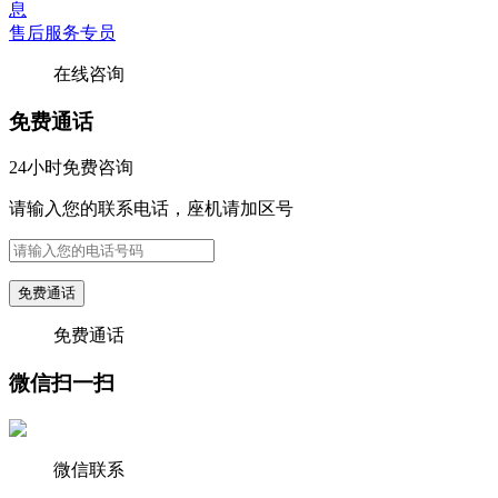
售后服务专员
在线咨询
免费通话
24小时免费咨询
请输入您的联系电话，座机请加区号
免费通话
免费通话
微信扫一扫
微信联系