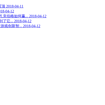
置顶
2018-04-11
018-04-12
扎克伯格如何赢...
2018-04-12
了它...
2018-04-12
戏创新智...
2018-04-12