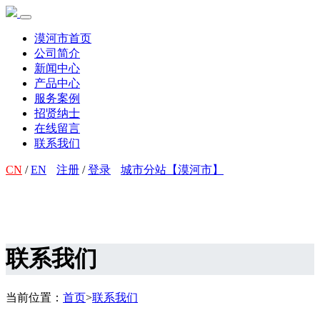
漠河市首页
公司简介
新闻中心
产品中心
服务案例
招贤纳士
在线留言
联系我们
CN
/
EN
注册
/
登录
城市分站【漠河市】
联系我们
当前位置：
首页
>
联系我们