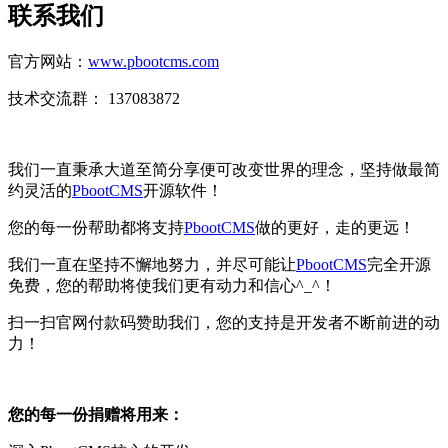
联系我们
官方网站：
www.pbootcms.com
技术交流群： 137083872
我们一直秉承大道至简分享便可改变世界的理念，坚持做最简
约灵活的
PbootCMS
开源软件！
您的每一份帮助都将支持
PbootCMS
做的更好，走的更远！
我们一直在坚持不懈地努力，并尽可能让
PbootCMS
完全开源
免费，您的帮助将使我们更有动力和信心^_^！
扫一扫官网付款码赞助我们，您的支持是开发者不断前进的动
力！
您的每一份捐赠将用来：