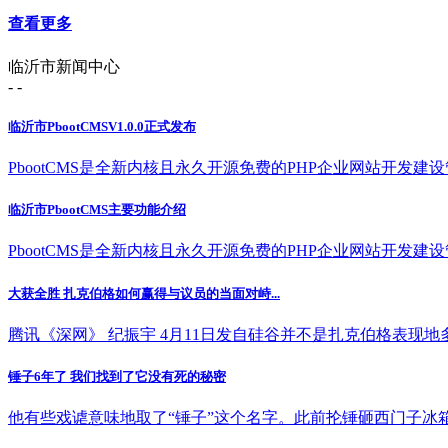
查看更多
临沂市新闻中心
- -
临沂市PbootCMSV1.0.0正式发布
PbootCMS是全新内核且永久开源免费的PHP企业网站开发建设管理
临沂市PbootCMS主要功能介绍
PbootCMS是全新内核且永久开源免费的PHP企业网站开发建设管理
大获全胜 扎克伯格如何赢得与议员的当面对峙...
腾讯《深网》 纪振宇 4月11日发自硅谷并不是扎克伯格表现地多好
锤子6年了 我们找到了它没有死的秘密
他有些戏谑意味地取了“锤子”这个名字。此前抡锤砸西门子冰箱的“壮