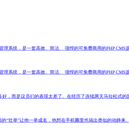
系统，是一套高效、简洁、 强悍的可免费商用的PHP CMS源码，能够满
系统，是一套高效、简洁、 强悍的可免费商用的PHP CMS源码，能够满
，而是议员们的表现太差了。在经历了连续两天马拉松式的国会议员“..
举”让他一举成名，他想在手机圈里也搞出类似的动静来。这似... 