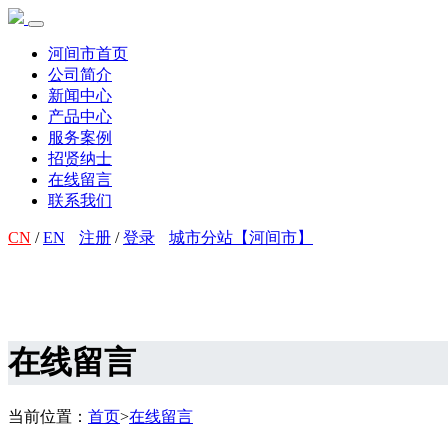
河间市首页
公司简介
新闻中心
产品中心
服务案例
招贤纳士
在线留言
联系我们
CN
/
EN
注册
/
登录
城市分站【河间市】
在线留言
当前位置：
首页
>
在线留言