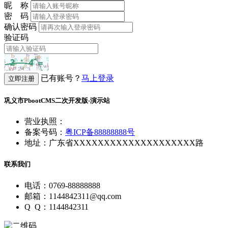
昵 称
密 码
确认密码
验证码
已有账号？
马上登录
立即注册
巩义市PbootCMS二次开发版-演示站
营业执照：
备案号码：
粤ICP备88888888号
地址：广东省XXXXXXXXXXXXXXXXXXXX路
联系我们
电话：0769-88888888
邮箱：1144842311@qq.com
Q Q：1144842311