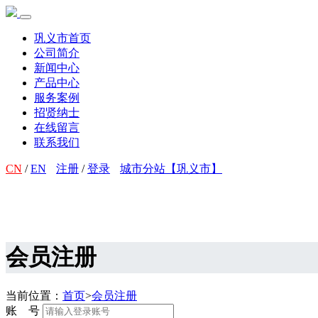
巩义市首页
公司简介
新闻中心
产品中心
服务案例
招贤纳士
在线留言
联系我们
CN
/
EN
注册
/
登录
城市分站【巩义市】
会员注册
当前位置：
首页
>
会员注册
账 号