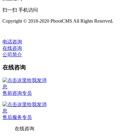
扫一扫 手机访问
Copyright © 2018-2020 PbootCMS All Rights Reserved.
电话咨询
在线咨询
公司简介
在线咨询
售前咨询专员
售后服务专员
在线咨询