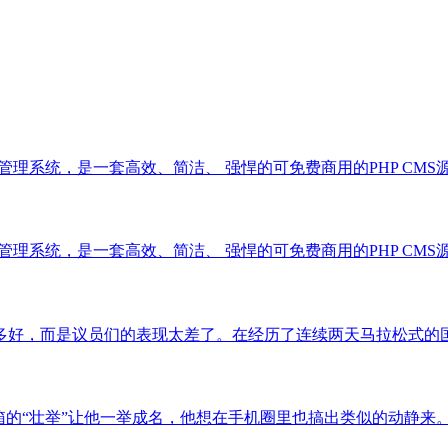
系统，是一套高效、简洁、 强悍的可免费商用的PHP CMS源码，能够满
系统，是一套高效、简洁、 强悍的可免费商用的PHP CMS源码，能够满
，而是议员们的表现太差了。在经历了连续两天马拉松式的国会议员“..
举”让他一举成名，他想在手机圈里也搞出类似的动静来。这似... 