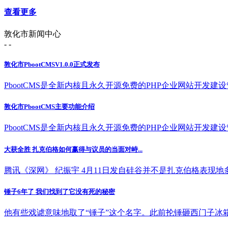
查看更多
敦化市新闻中心
- -
敦化市PbootCMSV1.0.0正式发布
PbootCMS是全新内核且永久开源免费的PHP企业网站开发建设管理
敦化市PbootCMS主要功能介绍
PbootCMS是全新内核且永久开源免费的PHP企业网站开发建设管理
大获全胜 扎克伯格如何赢得与议员的当面对峙...
腾讯《深网》 纪振宇 4月11日发自硅谷并不是扎克伯格表现地多好
锤子6年了 我们找到了它没有死的秘密
他有些戏谑意味地取了“锤子”这个名字。此前抡锤砸西门子冰箱的“壮