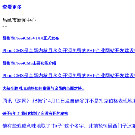
查看更多
昌邑市新闻中心
- -
昌邑市PbootCMSV1.0.0正式发布
PbootCMS是全新内核且永久开源免费的PHP企业网站开发建设管理
昌邑市PbootCMS主要功能介绍
PbootCMS是全新内核且永久开源免费的PHP企业网站开发建设管理
大获全胜 扎克伯格如何赢得与议员的当面对峙...
腾讯《深网》 纪振宇 4月11日发自硅谷并不是扎克伯格表现地多好
锤子6年了 我们找到了它没有死的秘密
他有些戏谑意味地取了“锤子”这个名字。此前抡锤砸西门子冰箱的“壮