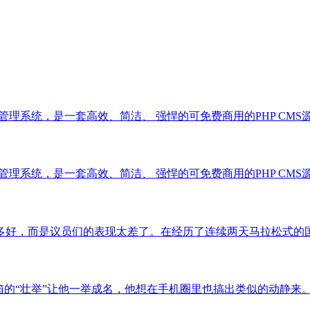
系统，是一套高效、简洁、 强悍的可免费商用的PHP CMS源码，能够满
系统，是一套高效、简洁、 强悍的可免费商用的PHP CMS源码，能够满
，而是议员们的表现太差了。在经历了连续两天马拉松式的国会议员“..
举”让他一举成名，他想在手机圈里也搞出类似的动静来。这似... 